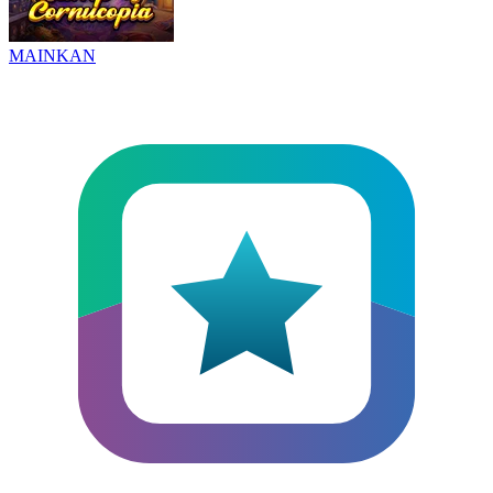
MAINKAN