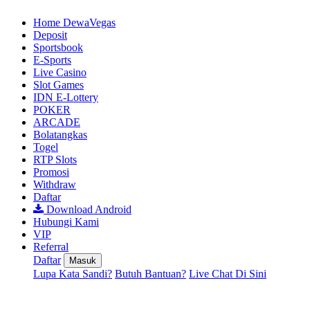
Home DewaVegas
Deposit
Sportsbook
E-Sports
Live Casino
Slot Games
IDN E-Lottery
POKER
ARCADE
Bolatangkas
Togel
RTP Slots
Promosi
Withdraw
Daftar
Download Android
Hubungi Kami
VIP
Referral
Daftar
Masuk
Lupa Kata Sandi?
Butuh Bantuan?
Live Chat Di Sini