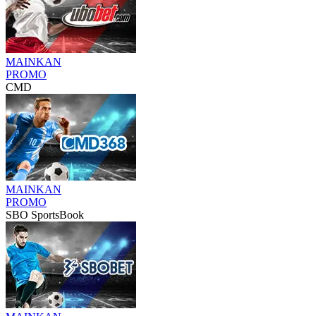
MAINKAN
PROMO
CMD
MAINKAN
PROMO
SBO SportsBook