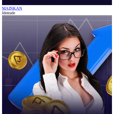
MAINKAN
Idntrade