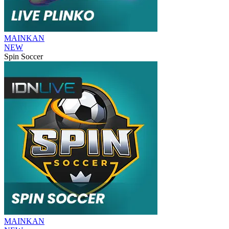
MAINKAN
NEW
Spin Soccer
MAINKAN