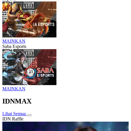
MAINKAN
Saba Esports
MAINKAN
IDNMAX
Lihat Semua
IDN Raffle