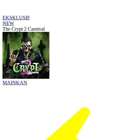
EKSKLUSIF
NEW
The Crypt 2 Carnival
MAINKAN