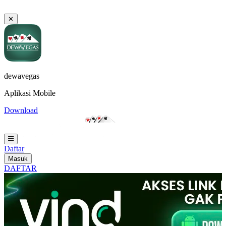
✕
dewavegas
Aplikasi Mobile
Download
Daftar
Masuk
DAFTAR